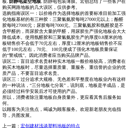
板.
防静电架空地板
. 防静电包装薄膜。宏创总结了一些客户在
购买网路地板的几大误区，仅供参考。
选购指南误区一：以价格作为选择地板的首要标准目前加工强
化地板基材的有三种胶：三聚氰氨胶每吨27000元以上；酚醛
胶每吨27000元；尿胶每吨7000元。三聚氰氨胶和氛醛胶是不
含甲醛的，而尿胶含大量的甲醛，用尿胶生产强化地板会大大
降低成本。使用氛醛胶和三聚氰氨胶生产的厚度0.8厘米的地
板销售价不会低于70元左右，厚度1.2厘米的地板销售价不应
低于100元左右，70元、 100元便成了强化木地板质量保证
的“警戒线”。因此消费者应当购买品牌产品。
误区二：盲目追求名贵材种实木地板一般价格较高，消费者在
购买木地板时，尽量选择重质量、重服务、重信誉的企业的优
质产品，不要盲目追求名贵。
误区三：过分追求大规格、无色差和平整度在地板业内有这样
的一种说法，“三分地板七分装”，说到底，地板是半成品，是
必须经过科学安装后才可使用的产品。
所以，消费者除注重地板自身质量外，更应看其售后服务如
何。
以顾客为关注焦点，竭诚为顾客服务。欢迎新老朋友光临指
导，共图发展。
上一篇：
宏创建材浅谈塑料地板的特点