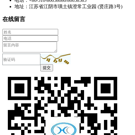
电话：+86-510-86658080/86658585
地址：江苏省江阴市璜土镇澄常工业园 (贤庄路3号)
在线留言