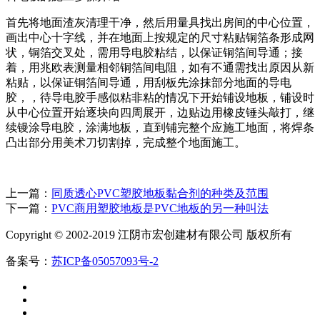
首先将地面渣灰清理干净，然后用量具找出房间的中心位置，
画出中心十字线，并在地面上按规定的尺寸粘贴铜箔条形成网
状，铜箔交叉处，需用导电胶粘结，以保证铜箔间导通；接
着，用兆欧表测量相邻铜箔间电阻，如有不通需找出原因从新
粘贴，以保证铜箔间导通，用刮板先涂抹部分地面的导电
胶，，待导电胶手感似粘非粘的情况下开始铺设地板，铺设时
从中心位置开始逐块向四周展开，边贴边用橡皮锤头敲打，继
续镘涂导电胶，涂满地板，直到铺完整个应施工地面，将焊条
凸出部分用美术刀切割掉，完成整个地面施工。
上一篇：
同质透心PVC塑胶地板黏合剂的种类及范围
下一篇：
PVC商用塑胶地板是PVC地板的另一种叫法
Copyright © 2002-2019 江阴市宏创建材有限公司 版权所有
备案号：
苏ICP备05057093号-2