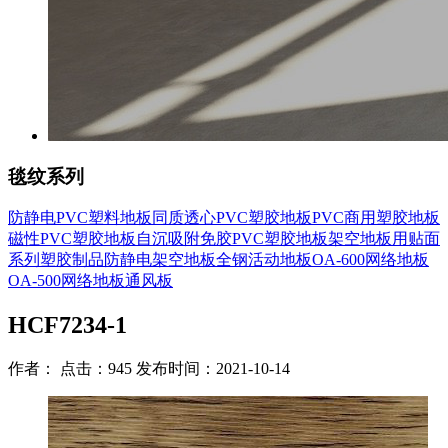
毯纹系列
防静电PVC塑料地板
同质透心PVC塑胶地板
PVC商用塑胶地板
磁性PVC塑胶地板
自沉吸附免胶PVC塑胶地板
架空地板用贴面
系列
塑胶制品
防静电架空地板
全钢活动地板
OA-600网络地板
OA-500网络地板
通风板
HCF7234-1
作者： 点击：945 发布时间：2021-10-14