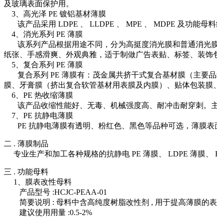
及玻璃表面保护用。
3、高光泽 PE 镀铝基材薄膜
该产品采用 LDPE 、 LLDPE 、 MPE 、 MDPE
4、消光系列 PE 薄膜
该系列产品根据用途不同，分为高挺度消光膜和普通消光膜两
纸张、手感滑爽、外观典雅，适于制做广告表贴、标签、装饰
5、复合系列 PE 薄膜
复合系列 PE 薄膜有：茂金属共挤干式复合基材膜（主要品
膜、牙膏膜（挤出复合软管基材用表膜及内膜）、贴体包装膜
6、PE 热收缩薄膜
该产品收缩性能好、无毒、机械强度高、耐冲击耐穿刺。主
7、PE 抗静电薄膜
PE 抗静电薄膜有透明、粉红色、黑色等品种可选，薄膜表面电阻
二 . 薄膜制品
专业生产和加工各种规格的抗静电 PE 薄膜、 LDPE 薄膜、 H
三 . 功能母料
1、膜表改性母料
产品型号 :HCJC-PEAA-01
简要说明 : 母料中含高纯度树脂改性剂 , 用于提高薄膜的
建议使用用量 :0.5-2%