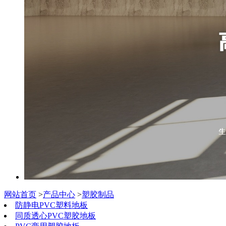
网站首页
>
产品中心
>
塑胶制品
防静电PVC塑料地板
同质透心PVC塑胶地板